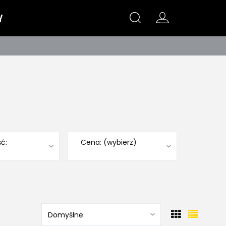
Y
ć:
Cena: (wybierz)