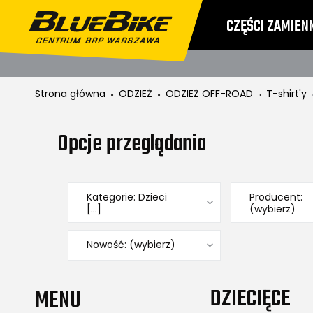
CZĘŚCI ZAMIEN
CENNIKI
ZWRO
Strona główna
ODZIEŻ
ODZIEŻ OFF-ROAD
T-shirt'y
»
»
»
Opcje przeglądania
Kategorie: Dzieci
Producent:
[...]
(wybierz)
Nowość: (wybierz)
DZIECIĘCE
MENU