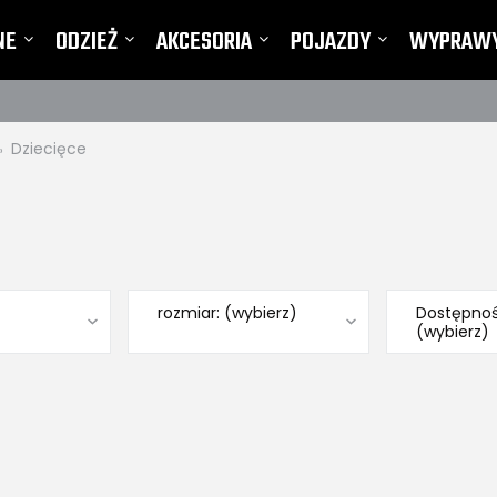
NE
ODZIEŻ
AKCESORIA
POJAZDY
WYPRAW
TY I REKLAMACJE
Dziecięce
»
rozmiar: (wybierz)
Dostępnoś
(wybierz)