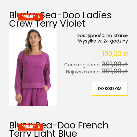
Bluzka Sea-Doo Ladies
PROMOCJA
Crew Terry Violet
Dostępność:
na stanie
Wysyłka w:
24 godziny
190,00 zł
301,00 zł
Cena regularna:
301,00 zł
Najniższa cena:
DO KOSZYKA
Bluza Sea-Doo French
PROMOCJA
Terry Light Blue