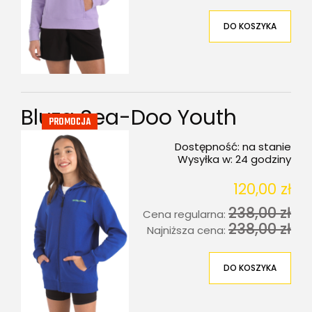
DO KOSZYKA
Bluza Sea-Doo Youth
PROMOCJA
Dostępność:
na stanie
Wysyłka w:
24 godziny
120,00 zł
238,00 zł
Cena regularna:
238,00 zł
Najniższa cena:
DO KOSZYKA