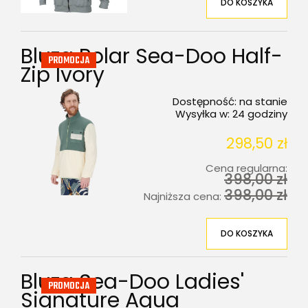
DO KOSZYKA
Bluza Polar Sea-Doo Half-
PROMOCJA
Zip Ivory
Dostępność:
na stanie
Wysyłka w:
24 godziny
298,50 zł
Cena regularna:
398,00 zł
398,00 zł
Najniższa cena:
DO KOSZYKA
Bluza Sea-Doo Ladies'
PROMOCJA
Signature Aqua