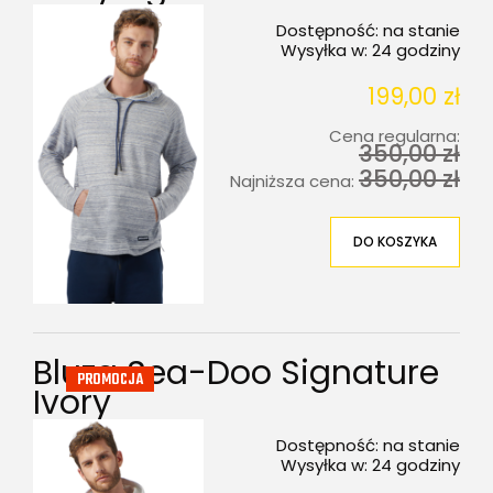
Dostępność:
na stanie
Wysyłka w:
24 godziny
199,00 zł
Cena regularna:
350,00 zł
350,00 zł
Najniższa cena:
DO KOSZYKA
Bluza Sea-Doo Signature
PROMOCJA
Ivory
Dostępność:
na stanie
Wysyłka w:
24 godziny