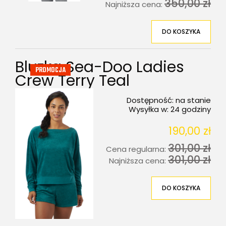
350,00 zł
Najniższa cena:
DO KOSZYKA
Bluzka Sea-Doo Ladies
PROMOCJA
Crew Terry Teal
Dostępność:
na stanie
Wysyłka w:
24 godziny
190,00 zł
301,00 zł
Cena regularna:
301,00 zł
Najniższa cena:
DO KOSZYKA