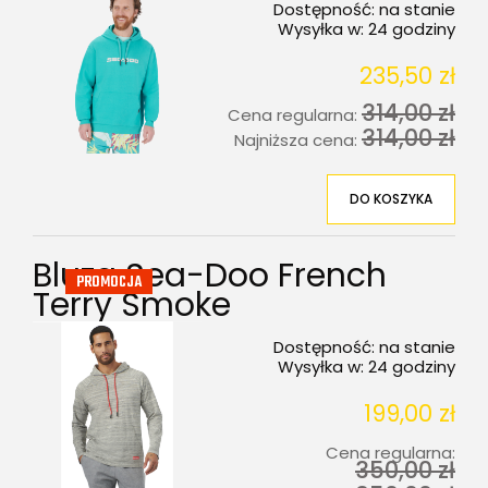
Dostępność:
na stanie
Wysyłka w:
24 godziny
235,50 zł
314,00 zł
Cena regularna:
314,00 zł
Najniższa cena:
DO KOSZYKA
Bluza Sea-Doo French
PROMOCJA
Terry Smoke
Dostępność:
na stanie
Wysyłka w:
24 godziny
199,00 zł
Cena regularna:
350,00 zł