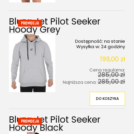
Bluza Jet Pilot Seeker
PROMOCJA
Hoody Grey
Dostępność:
na stanie
Wysyłka w:
24 godziny
199,00 zł
Cena regularna:
285,00 zł
285,00 zł
Najniższa cena:
DO KOSZYKA
Bluza Jet Pilot Seeker
PROMOCJA
Hoody Black