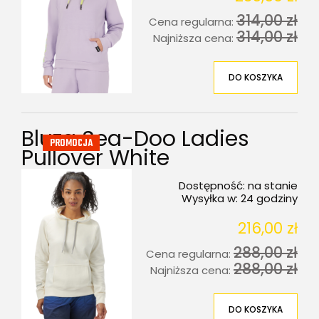
314,00 zł
Cena regularna:
314,00 zł
Najniższa cena:
DO KOSZYKA
Bluza Sea-Doo Ladies
PROMOCJA
Pullover White
Dostępność:
na stanie
Wysyłka w:
24 godziny
216,00 zł
288,00 zł
Cena regularna:
288,00 zł
Najniższa cena:
DO KOSZYKA