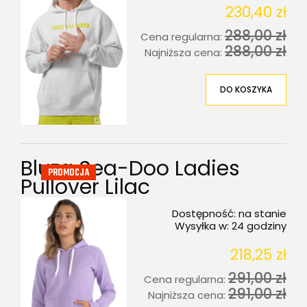
230,40 zł
288,00 zł
Cena regularna:
288,00 zł
Najniższa cena:
DO KOSZYKA
Bluza Sea-Doo Ladies
PROMOCJA
Pullover Lilac
Dostępność:
na stanie
Wysyłka w:
24 godziny
218,25 zł
291,00 zł
Cena regularna:
291,00 zł
Najniższa cena: