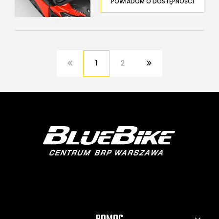
POWIADOM O DOSTĘPNOŚCI
1
2