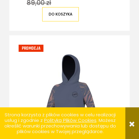
89,00 zł
DO KOSZYKA
PROMOCJA
Strona korzysta z plików cookies w celu realizacji
usług i zgodnie z
Polityką Plików Cookies
. Możesz
określić warunki przechowywania lub dostępu do
plików cookies w Twojej przeglądarce.