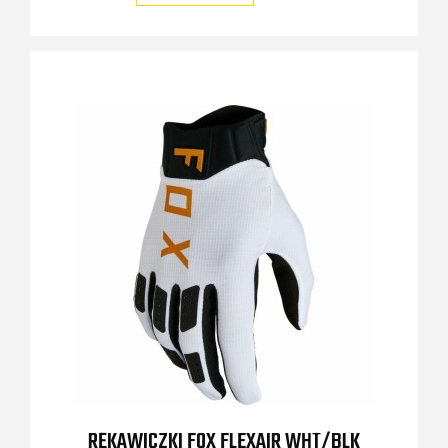
RĘKAWICZKI FOX FLEXAIR WHT/BLK