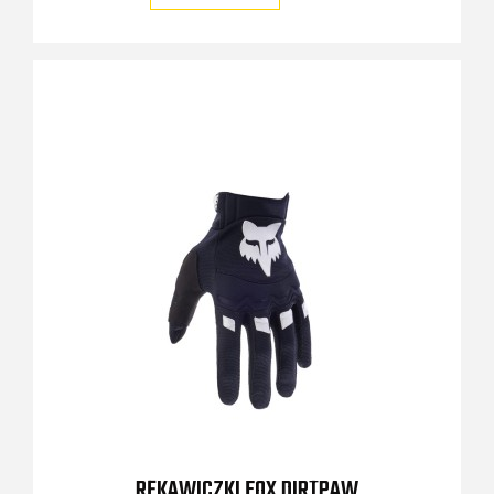
RĘKAWICZKI FOX DIRTPAW