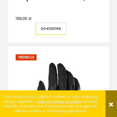
199,00 zł
DO KOSZYKA
PROMOCJA
Strona korzysta z plików cookies w celu realizacji
usług i zgodnie z
Polityką Plików Cookies
. Możesz
określić warunki przechowywania lub dostępu do
plików cookies w Twojej przeglądarce.