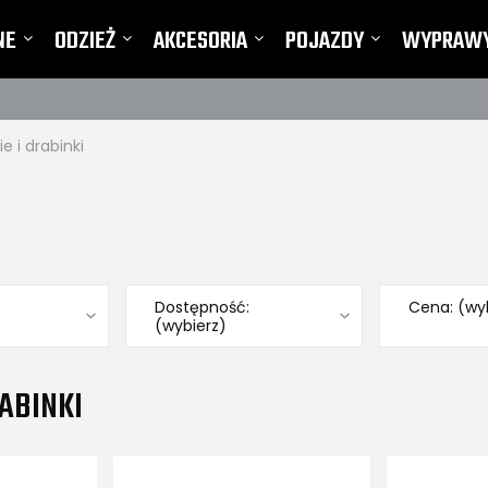
NE
ODZIEŻ
AKCESORIA
POJAZDY
WYPRAW
TY I REKLAMACJE
e i drabinki
Dostępność:
Cena: (wy
(wybierz)
RABINKI