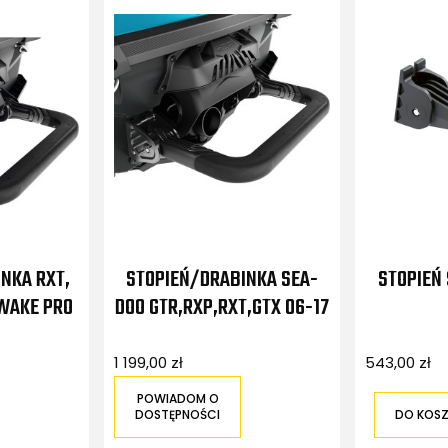
INKA RXT,
STOPIEŃ/DRABINKA SEA-
STOPIEŃ
 WAKE PRO
DOO GTR,RXP,RXT,GTX 06-17
1 199,00 zł
543,00 zł
POWIADOM O
DOSTĘPNOŚCI
DO KOS