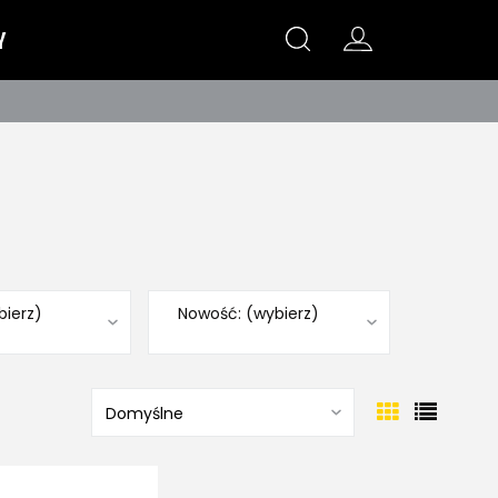
Y
bierz)
Nowość: (wybierz)