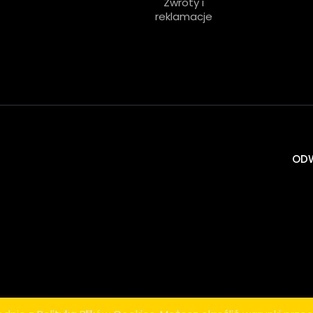
Zwroty i
reklamacje
ODW