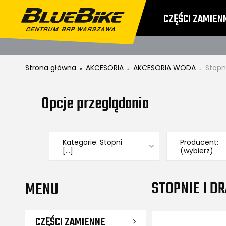
CZĘŚCI ZAMIEN
CENNIKI
ZWRO
Strona główna
AKCESORIA
AKCESORIA WODA
Stopni
»
»
»
Opcje przeglądania
Kategorie: Stopni
Producent:
[...]
(wybierz)
STOPNIE I D
MENU
CZĘŚCI ZAMIENNE