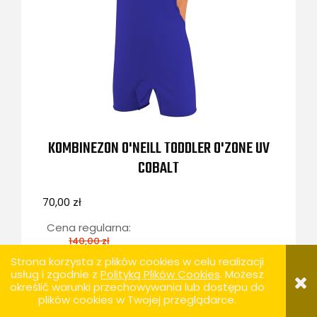
KOMBINEZON O'NEILL TODDLER O'ZONE UV
COBALT
70,00 zł
Cena regularna:
140,00 zł
Najniższa cena:
Strona korzysta z plików cookies w celu realizacji
140,00 zł
usług i zgodnie z
Polityką Plików Cookies
. Możesz
określić warunki przechowywania lub dostępu do
DO KOSZYKA
plików cookies w Twojej przeglądarce.