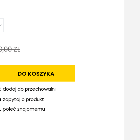
nie zawiera ewentualnych
ów płatności
0,00 ZŁ
DO KOSZYKA
dodaj do przechowalni
zapytaj o produkt
poleć znajomemu