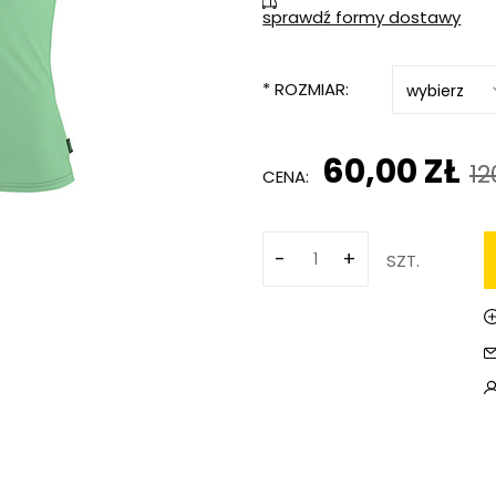
sprawdź formy dostawy
Cena 
koszt
*
ROZMIAR:
60,00 ZŁ
12
CENA:
-
+
SZT.