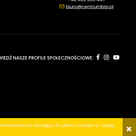
biuro@centrumbrp.pl
IEDŹ NASZE PROFILE SPOŁECZNOŚCIOWE:
SKLEP INTERNETOWY SHOPER.PL
echowywania lub dostępu do plików cookies w Twojej