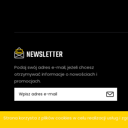
NEWSLETTER
Podaj swój adres e-mail, jeżeli chcesz
otrzymywać informacje o nowościach i
promocjach.
Copyright 2024 © BLUEBIKE
Strona korzysta z plików cookies w celu realizacji usług i z