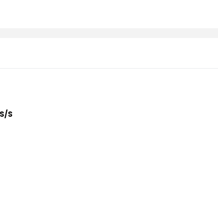
AWIERA EWENTUALNYCH
ŁATNOŚCI
 S/S