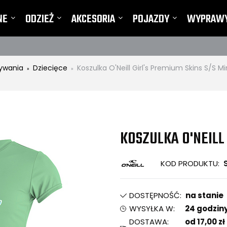
NE
ODZIEŻ
AKCESORIA
POJAZDY
WYPRAW
TY I REKLAMACJE
ływania
Dziecięce
Koszulka O'Neill Girl's Premium Skins S/S Mi
»
»
KOSZULKA O'NEILL 
KOD PRODUKTU:
DOSTĘPNOŚĆ:
na stanie
WYSYŁKA W:
24 godzin
DOSTAWA:
od 17,00 zł