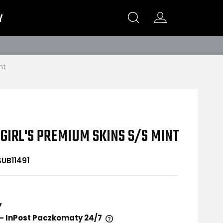
Y
nt
GIRL'S PREMIUM SKINS S/S MINT
SUB11491
y
- InPost Paczkomaty 24/7