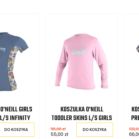
O'NEILL GIRLS
KOSZULKA O'NEILL
KO
L/S INFINITY
TODDLER SKINS L/S GIRLS
PR
PINK
110,00 zł
132,0
DO KOSZYKA
DO KOSZYKA
55,00 zł
66,0