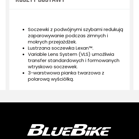
CENA NIE ZAWIERA EWENTUALNYCH KOSZTÓW
PŁATNOŚCI
Soczewki z podwójnymi szybami redukują
zaparowywanie podczas zimnych i
mokrych przejażdżek.
Lustrzana soczewka Lexan™.
Variable Lens System (VLS) umożliwia
transfer standardowych i formowanych
wtryskowo soczewek.
3-warstwowa pianka twarzowa z
polarową wyściółką.