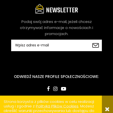
NEWSLETTER
Podaj swój adres e-mail, jeżeli chcesz
otrzymywać informacje o nowościach i
promocjach.
ODWIEDŹ NASZE PROFILE SPOŁECZNOŚCIOWE:
Copyright 2024 © BLUEBIKE
SKLEP INTERNETOWY SHOPER.PL
Strona korzysta z plików cookies w celu realizacji
usług i zgodnie z
Polityką Plików Cookies
. Możesz
określić warunki przechowywania lub dostępu do