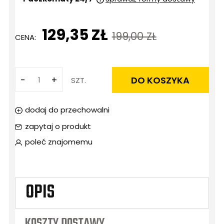
Cena nie zawiera ewentualnych kosztów
płatności
129,35 ZŁ
199,00 ZŁ
CENA:
-
+
DO KOSZYKA
SZT.
dodaj do przechowalni
zapytaj o produkt
poleć znajomemu
OPIS
KOSZTY DOSTAWY