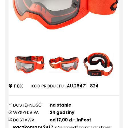
KOD PRODUKTU:
AU.26471_824
DOSTĘPNOŚĆ:
na stanie
WYSYŁKA W:
24 godziny
DOSTAWA:
od 17,00 zł
- InPost
Paczkomaty 24/7
sprawdź formy dostawy