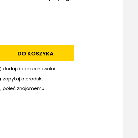
nie zawiera ewentualnych
ów płatności
DO KOSZYKA
dodaj do przechowalni
zapytaj o produkt
poleć znajomemu