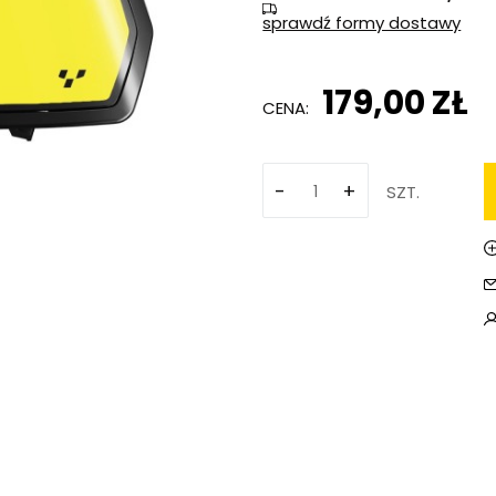
sprawdź formy dostawy
Cena 
koszt
179,00 ZŁ
CENA:
-
+
SZT.