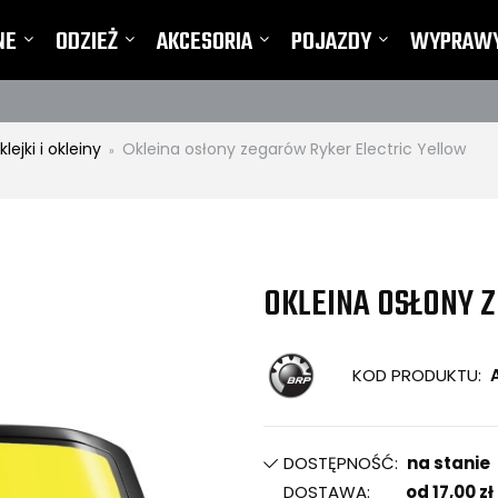
NE
ODZIEŻ
AKCESORIA
POJAZDY
WYPRAW
TY I REKLAMACJE
lejki i okleiny
Okleina osłony zegarów Ryker Electric Yellow
»
OKLEINA OSŁONY 
KOD PRODUKTU:
DOSTĘPNOŚĆ:
na stanie
DOSTAWA:
od 17,00 zł